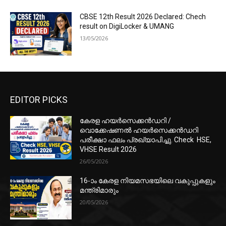
CBSE 12th Result 2026 Declared: Chech
result on DigiLocker & UMANG
13/05/2026
EDITOR PICKS
കേരള ഹയർസെക്കൻഡറി /
വൊക്കേഷണൽ ഹയർസെക്കൻഡറി
പരീക്ഷാ ഫലം പ്രഖ്യാപിച്ചു. Check HSE,
VHSE Result 2026
26/05/2026
16-ാം കേരള നിയമസഭയിലെ വകുപ്പുകളും
മന്ത്രിമാരും
20/05/2026