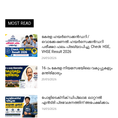
MOST READ
കേരള ഹയർസെക്കൻഡറി /
വൊക്കേഷണൽ ഹയർസെക്കൻഡറി
പരീക്ഷാ ഫലം പ്രഖ്യാപിച്ചു. Check HSE,
VHSE Result 2026
26/05/2026
16-ാം കേരള നിയമസഭയിലെ വകുപ്പുകളും
മന്ത്രിമാരും
20/05/2026
പോളിടെക്‌നിക് ഡിപ്ലോമ: ലാറ്ററൽ
എൻട്രി പ്രവേശനത്തിന് അപേക്ഷിക്കാം
16/05/2026