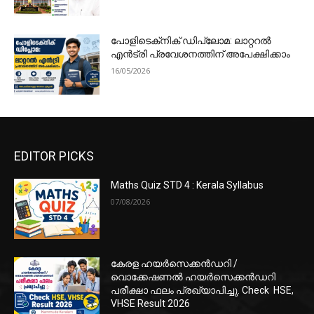
പോളിടെക്‌നിക് ഡിപ്ലോമ: ലാറ്ററൽ
എൻട്രി പ്രവേശനത്തിന് അപേക്ഷിക്കാം
16/05/2026
EDITOR PICKS
Maths Quiz STD 4 : Kerala Syllabus
07/08/2026
കേരള ഹയർസെക്കൻഡറി /
വൊക്കേഷണൽ ഹയർസെക്കൻഡറി
പരീക്ഷാ ഫലം പ്രഖ്യാപിച്ചു. Check HSE,
VHSE Result 2026