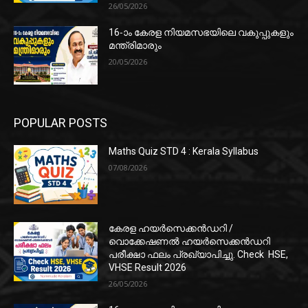
26/05/2026
16-ാം കേരള നിയമസഭയിലെ വകുപ്പുകളും
മന്ത്രിമാരും
20/05/2026
POPULAR POSTS
Maths Quiz STD 4 : Kerala Syllabus
07/08/2026
കേരള ഹയർസെക്കൻഡറി /
വൊക്കേഷണൽ ഹയർസെക്കൻഡറി
പരീക്ഷാ ഫലം പ്രഖ്യാപിച്ചു. Check HSE,
VHSE Result 2026
26/05/2026