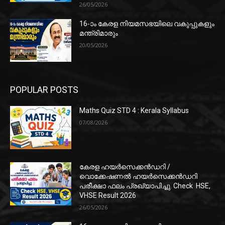
26/05/2026
16-ാം കേരള നിയമസഭയിലെ വകുപ്പുകളും
മന്ത്രിമാരും
20/05/2026
POPULAR POSTS
Maths Quiz STD 4 : Kerala Syllabus
07/08/2026
കേരള ഹയർസെക്കൻഡറി /
വൊക്കേഷണൽ ഹയർസെക്കൻഡറി
പരീക്ഷാ ഫലം പ്രഖ്യാപിച്ചു. Check HSE,
VHSE Result 2026
26/05/2026