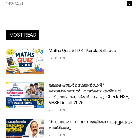
14/04/2021
0
MOST READ
Maths Quiz STD 4 : Kerala Syllabus
07/08/2026
കേരള ഹയർസെക്കൻഡറി /
വൊക്കേഷണൽ ഹയർസെക്കൻഡറി
പരീക്ഷാ ഫലം പ്രഖ്യാപിച്ചു. Check HSE,
VHSE Result 2026
26/05/2026
16-ാം കേരള നിയമസഭയിലെ വകുപ്പുകളും
മന്ത്രിമാരും
20/05/2026