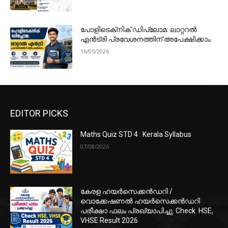
പോളിടെക്‌നിക് ഡിപ്ലോമ: ലാറ്ററൽ
എൻട്രി പ്രവേശനത്തിന് അപേക്ഷിക്കാം
16/05/2026
EDITOR PICKS
Maths Quiz STD 4 : Kerala Syllabus
07/08/2026
കേരള ഹയർസെക്കൻഡറി /
വൊക്കേഷണൽ ഹയർസെക്കൻഡറി
പരീക്ഷാ ഫലം പ്രഖ്യാപിച്ചു. Check HSE,
VHSE Result 2026