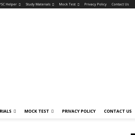
PSC Helper
Study Materials
Mock Test
Privacy Policy
Contact Us
RIALS
MOCK TEST
PRIVACY POLICY
CONTACT US