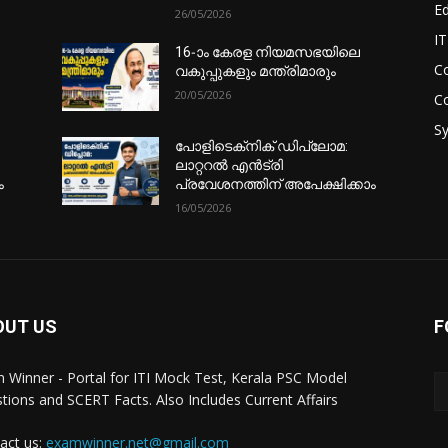
E
26/05/2026
I
16-ാം കേരള നിയമസഭയിലെ
Co
വകുപ്പുകളും മന്ത്രിമാരും
20/05/2026
C
Sy
പോളിടെക്‌നിക് ഡിപ്ലോമ:
ലാറ്ററൽ എൻട്രി
ം
പ്രവേശനത്തിന് അപേക്ഷിക്കാം
16/05/2026
OUT US
F
 Winner - Portal for ITI Mock Test, Kerala PSC Model
tions and SCERT Facts. Also Includes Current Affairs
act us:
examwinner.net@gmail.com