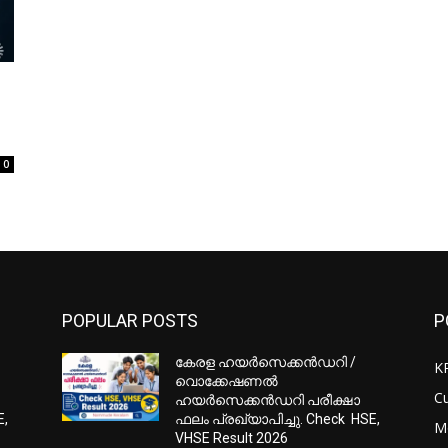
0
POPULAR POSTS
P
കേരള ഹയർസെക്കൻഡറി /
K
വൊക്കേഷണൽ
Cu
ഹയർസെക്കൻഡറി പരീക്ഷാ
E,
ഫലം പ്രഖ്യാപിച്ചു. Check HSE,
M
VHSE Result 2026