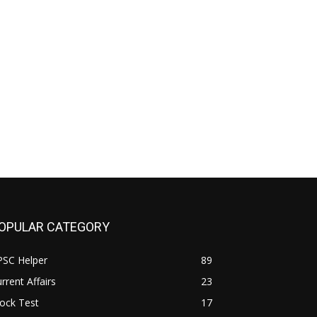
OPULAR CATEGORY
PSC Helper
89
rrent Affairs
23
ock Test
17