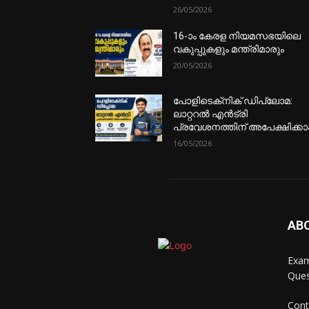
26/05/2026
16-ാം കേരള നിയമസഭയിലെ
വകുപ്പുകളും മന്ത്രിമാരും
20/05/2026
പോളിടെക്‌നിക് ഡിപ്ലോമ:
ലാറ്ററൽ എൻട്രി
പ്രവേശനത്തിന് അപേക്ഷിക്കാ
16/05/2026
AB
Exam
Ques
Cont