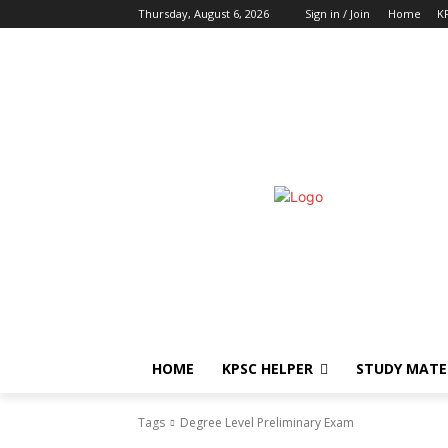
Thursday, August 6, 2026
Sign in / Join
Home
K
HOME
KPSC HELPER
STUDY MATE
Tags
Degree Level Preliminary Exam