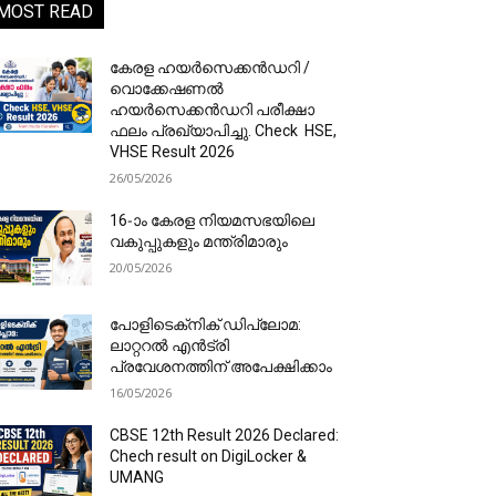
MOST READ
കേരള ഹയർസെക്കൻഡറി /
വൊക്കേഷണൽ
ഹയർസെക്കൻഡറി പരീക്ഷാ
ഫലം പ്രഖ്യാപിച്ചു. Check HSE,
VHSE Result 2026
26/05/2026
16-ാം കേരള നിയമസഭയിലെ
വകുപ്പുകളും മന്ത്രിമാരും
20/05/2026
പോളിടെക്‌നിക് ഡിപ്ലോമ:
ലാറ്ററൽ എൻട്രി
പ്രവേശനത്തിന് അപേക്ഷിക്കാം
16/05/2026
CBSE 12th Result 2026 Declared:
Chech result on DigiLocker &
UMANG