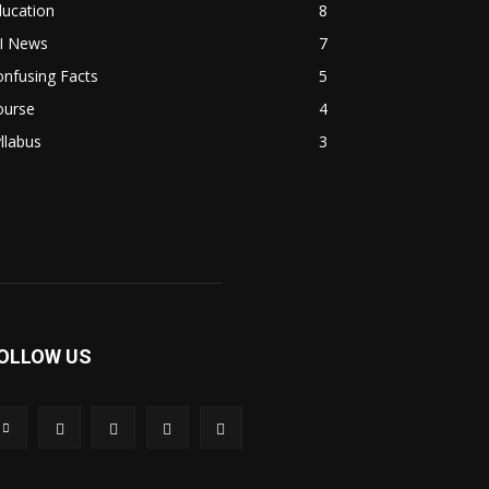
ducation
8
TI News
7
nfusing Facts
5
ourse
4
llabus
3
OLLOW US