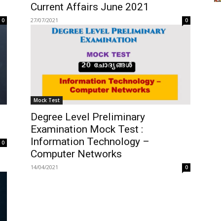
Current Affairs June 2021
27/07/2021
0
0
Mock Test
Degree Level Preliminary
Examination Mock Test :
Information Technology –
0
Computer Networks
14/04/2021
0