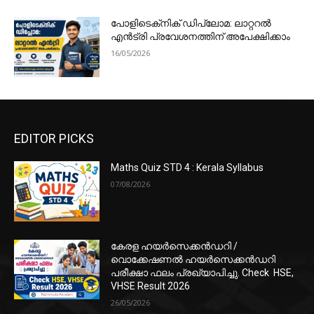
പോളിടെക്‌നിക് ഡിപ്ലോമ: ലാറ്ററൽ
എൻട്രി പ്രവേശനത്തിന് അപേക്ഷിക്കാം
16/05/2026
EDITOR PICKS
Maths Quiz STD 4 : Kerala Syllabus
07/08/2026
കേരള ഹയർസെക്കൻഡറി /
വൊക്കേഷണൽ ഹയർസെക്കൻഡറി
പരീക്ഷാ ഫലം പ്രഖ്യാപിച്ചു. Check HSE,
VHSE Result 2026
26/05/2026