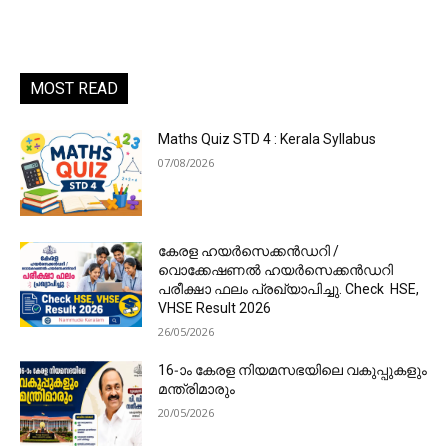
MOST READ
Maths Quiz STD 4 : Kerala Syllabus
07/08/2026
കേരള ഹയർസെക്കൻഡറി /
വൊക്കേഷണൽ ഹയർസെക്കൻഡറി
പരീക്ഷാ ഫലം പ്രഖ്യാപിച്ചു. Check HSE,
VHSE Result 2026
26/05/2026
16-ാം കേരള നിയമസഭയിലെ വകുപ്പുകളും
മന്ത്രിമാരും
20/05/2026