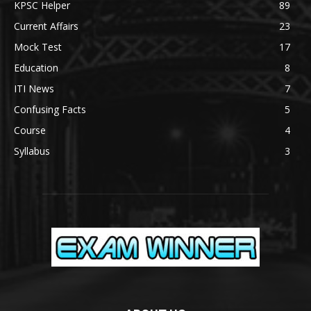
KPSC Helper
89
Current Affairs
23
Mock Test
17
Education
8
ITI News
7
Confusing Facts
5
Course
4
Syllabus
3