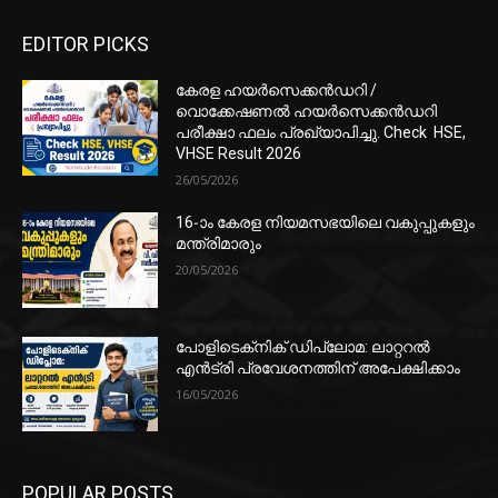
EDITOR PICKS
കേരള ഹയർസെക്കൻഡറി /
വൊക്കേഷണൽ ഹയർസെക്കൻഡറി
പരീക്ഷാ ഫലം പ്രഖ്യാപിച്ചു. Check HSE,
VHSE Result 2026
26/05/2026
16-ാം കേരള നിയമസഭയിലെ വകുപ്പുകളും
മന്ത്രിമാരും
20/05/2026
പോളിടെക്‌നിക് ഡിപ്ലോമ: ലാറ്ററൽ
എൻട്രി പ്രവേശനത്തിന് അപേക്ഷിക്കാം
16/05/2026
POPULAR POSTS