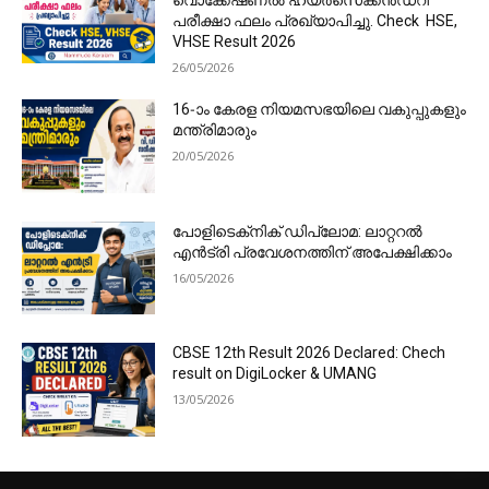
വൊക്കേഷണൽ ഹയർസെക്കൻഡറി
പരീക്ഷാ ഫലം പ്രഖ്യാപിച്ചു. Check HSE,
VHSE Result 2026
26/05/2026
16-ാം കേരള നിയമസഭയിലെ വകുപ്പുകളും
മന്ത്രിമാരും
20/05/2026
പോളിടെക്‌നിക് ഡിപ്ലോമ: ലാറ്ററൽ
എൻട്രി പ്രവേശനത്തിന് അപേക്ഷിക്കാം
16/05/2026
CBSE 12th Result 2026 Declared: Chech
result on DigiLocker & UMANG
13/05/2026