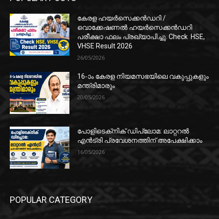
കേരള ഹയർസെക്കൻഡറി /
വൊക്കേഷണൽ ഹയർസെക്കൻഡറി
പരീക്ഷാ ഫലം പ്രഖ്യാപിച്ചു. Check HSE,
VHSE Result 2026
26/05/2026
16-ാം കേരള നിയമസഭയിലെ വകുപ്പുകളും
മന്ത്രിമാരും
20/05/2026
പോളിടെക്‌നിക് ഡിപ്ലോമ: ലാറ്ററൽ
എൻട്രി പ്രവേശനത്തിന് അപേക്ഷിക്കാം
16/05/2026
POPULAR CATEGORY