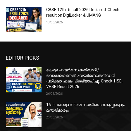
CBSE 12th Result 2026 Declared: Chech
result on DigiLocker & UMANG
13/05/2026
EDITOR PICKS
കേരള ഹയർസെക്കൻഡറി /
വൊക്കേഷണൽ ഹയർസെക്കൻഡറി
പരീക്ഷാ ഫലം പ്രഖ്യാപിച്ചു. Check HSE,
VHSE Result 2026
26/05/2026
16-ാം കേരള നിയമസഭയിലെ വകുപ്പുകളും
മന്ത്രിമാരും
20/05/2026