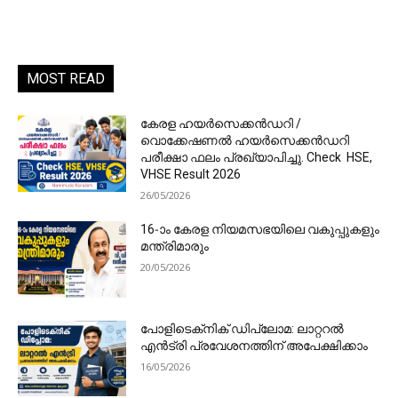
MOST READ
കേരള ഹയർസെക്കൻഡറി /
വൊക്കേഷണൽ ഹയർസെക്കൻഡറി
പരീക്ഷാ ഫലം പ്രഖ്യാപിച്ചു. Check HSE,
VHSE Result 2026
26/05/2026
16-ാം കേരള നിയമസഭയിലെ വകുപ്പുകളും
മന്ത്രിമാരും
20/05/2026
പോളിടെക്‌നിക് ഡിപ്ലോമ: ലാറ്ററൽ
എൻട്രി പ്രവേശനത്തിന് അപേക്ഷിക്കാം
16/05/2026