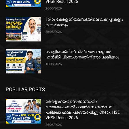
VHSE Result 2026
26/05/2026
16-ാം കേരള നിയമസഭയിലെ വകുപ്പുകളും
മന്ത്രിമാരും
20/05/2026
പോളിടെക്‌നിക് ഡിപ്ലോമ: ലാറ്ററൽ
എൻട്രി പ്രവേശനത്തിന് അപേക്ഷിക്കാം
16/05/2026
POPULAR POSTS
കേരള ഹയർസെക്കൻഡറി /
വൊക്കേഷണൽ ഹയർസെക്കൻഡറി
പരീക്ഷാ ഫലം പ്രഖ്യാപിച്ചു. Check HSE,
VHSE Result 2026
26/05/2026