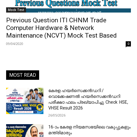
Mock Test
Previous Question ITI CHNM Trade
Computer Hardware & Network
Maintenance (NCVT) Mock Test Based
09/04/2020
0
MOST READ
കേരള ഹയർസെക്കൻഡറി /
വൊക്കേഷണൽ ഹയർസെക്കൻഡറി
പരീക്ഷാ ഫലം പ്രഖ്യാപിച്ചു. Check HSE,
VHSE Result 2026
26/05/2026
16-ാം കേരള നിയമസഭയിലെ വകുപ്പുകളും
മന്ത്രിമാരും