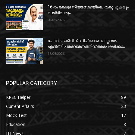
16-ാം കേരള നിയമസഭയിലെ വകുപ്പുകളും
മന്ത്രിമാരും
20/05/2026
പോളിടെക്‌നിക് ഡിപ്ലോമ: ലാറ്ററൽ
എൻട്രി പ്രവേശനത്തിന് അപേക്ഷിക്കാം
16/05/2026
POPULAR CATEGORY
KPSC Helper
89
Current Affairs
23
Mock Test
17
Education
8
ITI News
7