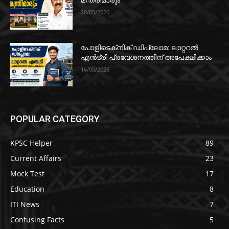
മന്ത്രിമാരും
20/05/2026
പോളിടെക്‌നിക് ഡിപ്ലോമ: ലാറ്ററൽ
എൻട്രി പ്രവേശനത്തിന് അപേക്ഷിക്കാം
16/05/2026
POPULAR CATEGORY
KPSC Helper
89
Current Affairs
23
Mock Test
17
Education
8
ITI News
7
Confusing Facts
5