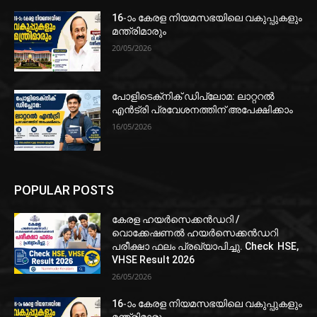
16-ാം കേരള നിയമസഭയിലെ വകുപ്പുകളും
മന്ത്രിമാരും
20/05/2026
പോളിടെക്‌നിക് ഡിപ്ലോമ: ലാറ്ററൽ
എൻട്രി പ്രവേശനത്തിന് അപേക്ഷിക്കാം
16/05/2026
POPULAR POSTS
കേരള ഹയർസെക്കൻഡറി /
വൊക്കേഷണൽ ഹയർസെക്കൻഡറി
പരീക്ഷാ ഫലം പ്രഖ്യാപിച്ചു. Check HSE,
VHSE Result 2026
26/05/2026
16-ാം കേരള നിയമസഭയിലെ വകുപ്പുകളും