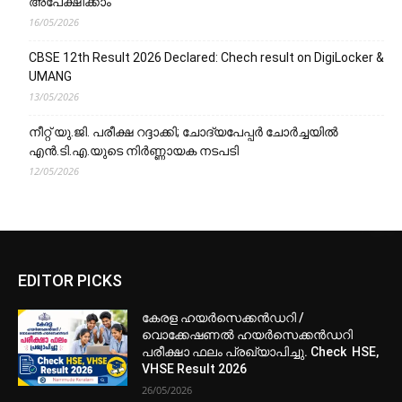
അപേക്ഷിക്കാം
16/05/2026
CBSE 12th Result 2026 Declared: Chech result on DigiLocker &
UMANG
13/05/2026
നീറ്റ് യു.ജി. പരീക്ഷ റദ്ദാക്കി; ചോദ്യപേപ്പർ ചോർച്ചയിൽ
എൻ.ടി.എ.യുടെ നിർണ്ണായക നടപടി
12/05/2026
EDITOR PICKS
കേരള ഹയർസെക്കൻഡറി /
വൊക്കേഷണൽ ഹയർസെക്കൻഡറി
പരീക്ഷാ ഫലം പ്രഖ്യാപിച്ചു. Check HSE,
VHSE Result 2026
26/05/2026