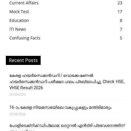
Current Affairs
23
Mock Test
17
Education
8
ITI News
7
Confusing Facts
5
Recent Posts
കേരള ഹയർസെക്കൻഡറി / വൊക്കേഷണൽ
ഹയർസെക്കൻഡറി പരീക്ഷാ ഫലം പ്രഖ്യാപിച്ചു. Check HSE,
VHSE Result 2026
26/05/2026
16-ാം കേരള നിയമസഭയിലെ വകുപ്പുകളും മന്ത്രിമാരും
20/05/2026
പോളിടെക്‌നിക് ഡിപ്ലോമ: ലാറ്ററൽ എൻട്രി പ്രവേശനത്തിന്