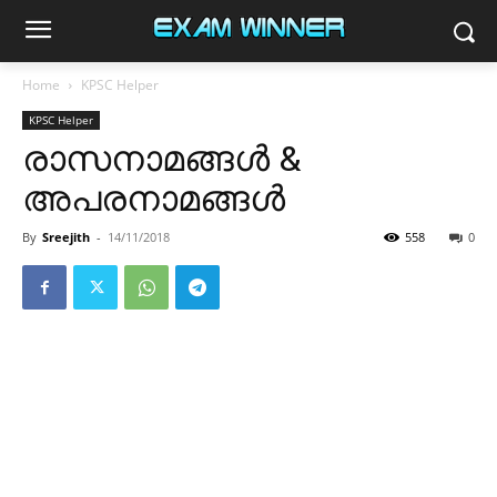
Home
KPSC Helper
KPSC Helper
രാസനാമങ്ങൾ &
അപരനാമങ്ങൾ
By
Sreejith
-
14/11/2018
558
0