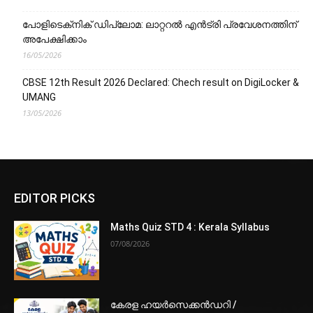
പോളിടെക്‌നിക് ഡിപ്ലോമ: ലാറ്ററൽ എൻട്രി പ്രവേശനത്തിന്
അപേക്ഷിക്കാം
16/05/2026
CBSE 12th Result 2026 Declared: Chech result on DigiLocker &
UMANG
13/05/2026
EDITOR PICKS
Maths Quiz STD 4 : Kerala Syllabus
07/08/2026
കേരള ഹയർസെക്കൻഡറി /