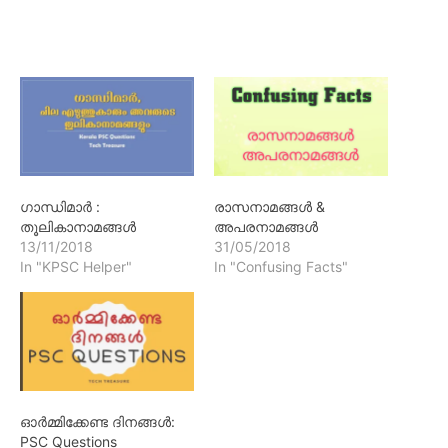
ഗാന്ധിമാർ :
രാസനാമങ്ങൾ &
തൂലികാനാമങ്ങൾ
അപരനാമങ്ങൾ
13/11/2018
31/05/2018
In "KPSC Helper"
In "Confusing Facts"
ഓർമ്മിക്കേണ്ട ദിനങ്ങൾ:
PSC Questions