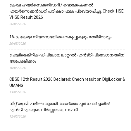
കേരള ഹയർസെക്കൻഡറി / വൊക്കേഷണൽ
ഹയർസെക്കൻഡറി പരീക്ഷാ ഫലം പ്രഖ്യാപിച്ചു. Check HSE,
VHSE Result 2026
26/05/2026
16-ാം കേരള നിയമസഭയിലെ വകുപ്പുകളും മന്ത്രിമാരും
20/05/2026
പോളിടെക്‌നിക് ഡിപ്ലോമ: ലാറ്ററൽ എൻട്രി പ്രവേശനത്തിന്
അപേക്ഷിക്കാം
16/05/2026
CBSE 12th Result 2026 Declared: Chech result on DigiLocker &
UMANG
13/05/2026
നീറ്റ് യു.ജി. പരീക്ഷ റദ്ദാക്കി; ചോദ്യപേപ്പർ ചോർച്ചയിൽ
എൻ.ടി.എ.യുടെ നിർണ്ണായക നടപടി
12/05/2026