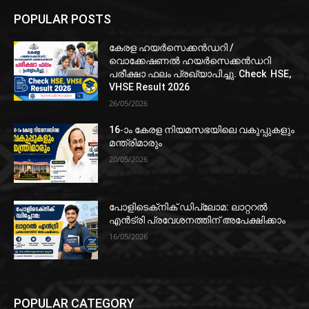
POPULAR POSTS
കേരള ഹയർസെക്കൻഡറി /
വൊക്കേഷണൽ ഹയർസെക്കൻഡറി
പരീക്ഷാ ഫലം പ്രഖ്യാപിച്ചു. Check HSE,
VHSE Result 2026
26/05/2026
16-ാം കേരള നിയമസഭയിലെ വകുപ്പുകളും
മന്ത്രിമാരും
20/05/2026
പോളിടെക്‌നിക് ഡിപ്ലോമ: ലാറ്ററൽ
എൻട്രി പ്രവേശനത്തിന് അപേക്ഷിക്കാം
16/05/2026
POPULAR CATEGORY