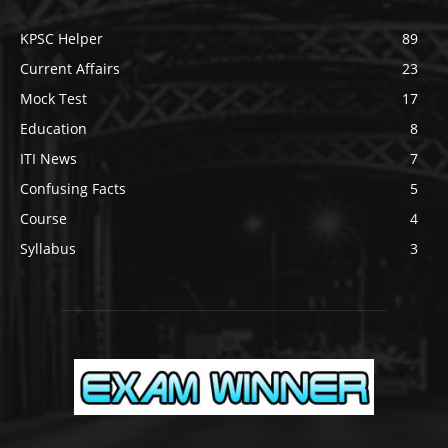
KPSC Helper
89
Current Affairs
23
Mock Test
17
Education
8
ITI News
7
Confusing Facts
5
Course
4
Syllabus
3