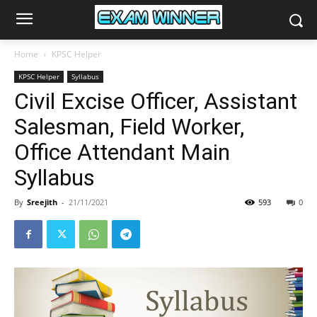
Home
KPSC Helper
KPSC Helper
Syllabus
Civil Excise Officer, Assistant
Salesman, Field Worker,
Office Attendant Main
Syllabus
By
Sreejith
-
21/11/2021
593
0