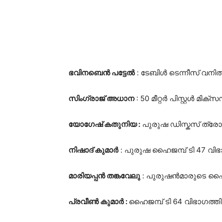
ഭവിനബെൻ പട്ടേൽ
: ടേബിൾ ടെന്നീസ് വനി
സിംഗ്രാജ് അധാന
: 50 മീറ്റർ പിസ്റ്റൾ മിക
യോഗേഷ് കതുനിയ :
പുരുഷ ഡിസ്കസ് ത്രോ
നിഷാദ് കുമാർ
: പുരുഷ ഹൈജമ്പ് ടി 47 വിഭ
മാരിയപ്പൻ തങ്കവേലു
: പുരുഷൻമാരുടെ ഹൈജമ
പ്രവീൺ കുമാർ :
ഹൈജമ്പ് ടി 64 വിഭാഗത്ത