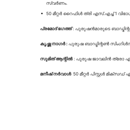
സ്വർണം.
50 മീറ്റർ റൈഫിൾ ത്രി എസ്.എച്ച് 1 വിഭ
പ്രമോദ് ഭഗത്ത്
: പുരുഷൻമാരുടെ ബാഡ്മി
കൃഷ്ണ നാഗർ :
പുരുഷ ബാഡ്മിന്റൺ സിംഗിൾസ
സുമിത് ആന്റിൽ
: പുരുഷ ജാവലിൻ ത്രോ 
മനീഷ് നർവാൾ
: 50 മീറ്റർ പിസ്റ്റൾ മിക്സ