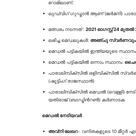
റോമിലാണ്.
ലുഡ്‌വിഗ് ഗുഡ്മാൻ ആണ് (ജർമനി) പാരാല
മത്സരം നടന്നത് :
2021 ഓഗസ്റ്റ് 24 മു
ലഭിച്ച മെഡലുകൾ:
അഞ്ചു സ്വർണവും എട
മെഡൽ പട്ടികയിൽ ഇന്ത്യയുടെ സ്ഥാനം
മെഡൽ പട്ടികയിൽ ഒന്നാം സ്ഥാനം:
ചൈ
പാരാലിമ്പിക്സിൽ ഒളിമ്പിക്സിൽ സ്വ
(ഷൂട്ടിംഗ് രാജസ്ഥാൻ)
പാരാലിമ്പിക്സിൽ മെഡൽ (വെള്ളി
യതിരാജ് (ബാഡ്മിൻറൺ) കർണാടക
മെഡൽ നേടിയവർ
അവ്നി ലേഖറ
: വനിതകളുടെ 10 മീറ്റർ എ