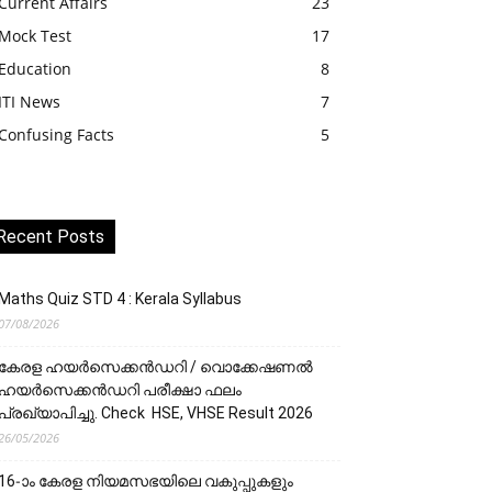
Current Affairs
23
Mock Test
17
Education
8
ITI News
7
Confusing Facts
5
Recent Posts
Maths Quiz STD 4 : Kerala Syllabus
07/08/2026
കേരള ഹയർസെക്കൻഡറി / വൊക്കേഷണൽ
ഹയർസെക്കൻഡറി പരീക്ഷാ ഫലം
പ്രഖ്യാപിച്ചു. Check HSE, VHSE Result 2026
26/05/2026
16-ാം കേരള നിയമസഭയിലെ വകുപ്പുകളും