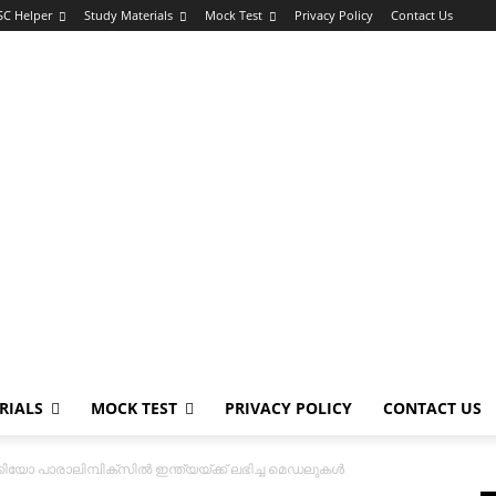
SC Helper
Study Materials
Mock Test
Privacy Policy
Contact Us
RIALS
MOCK TEST
PRIVACY POLICY
CONTACT US
കിയോ പാരാലിമ്പിക്‌സിൽ ഇന്ത്യയ്ക്ക് ലഭിച്ച മെഡലുകൾ