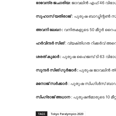
ദേവേന്ദ്ര ജചാരിയ:
ജാവലിൻ എഫ് 46 വിഭാഗ
സുഹാസ് യതിരാജ്
: പുരുഷ ബാഡ്മിന്റൺ 
അവനി ലേഖറ :
വനിതകളുടെ 50 മീറ്റർ റൈഫ
ഹർവിന്ദർ സിങ്
: വ്യക്തിഗത റിക്കർവ് അമ്
ശരത് കുമാർ :
പുരുഷ ഹൈജമ്പ് ടി 63 വിഭാ
സുന്ദർ സിങ് ഗുർജാർ :
പുരുഷ ജാവലിൻ ത്ര
മനോജ് സർക്കാർ
: പുരുഷ സിംഗിൾസ് ബാഡ്
സിംഗ്രാജ് അധാന
: പുരുഷൻമാരുടെ 10 മീറ്
TAGS
Tokyo Paralympics 2020