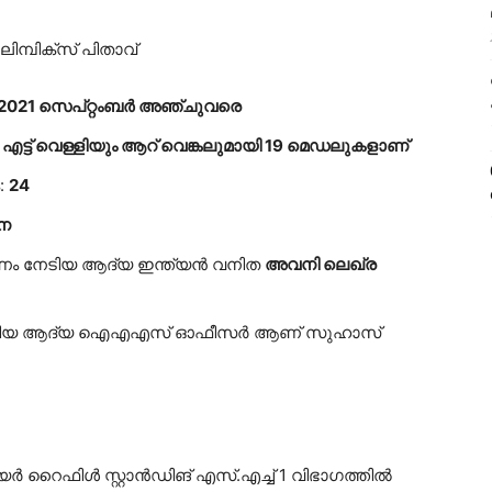
ിമ്പിക്സ് പിതാവ്
തൽ 2021 സെപ്റ്റംബർ അഞ്ചുവരെ
്ട് വെള്ളിയും ആറ് വെങ്കലുമായി 19 മെഡലുകളാണ്
:
24
ന
ർണം നേടിയ ആദ്യ ഇന്ത്യൻ വനിത
അവനി ലെഖ്‌ര
) നേടിയ ആദ്യ ഐഎഎസ് ഓഫീസർ ആണ് സുഹാസ്
യർ റൈഫിൾ സ്റ്റാൻഡിങ് എസ്.എച്ച് 1 വിഭാഗത്തിൽ