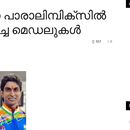
 പാരാലിമ്പിക്‌സിൽ
ഭിച്ച മെഡലുകൾ
557
0