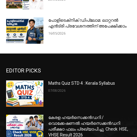
പോളിടെക്‌നിക് ഡിപ്ലോമ: ലാറ്ററൽ
എൻട്രി പ്രവേശനത്തിന് അപേക്ഷിക്കാം
16/05/2026
EDITOR PICKS
Maths Quiz STD 4 : Kerala Syllabus
07/08/2026
കേരള ഹയർസെക്കൻഡറി /
വൊക്കേഷണൽ ഹയർസെക്കൻഡറി
പരീക്ഷാ ഫലം പ്രഖ്യാപിച്ചു. Check HSE,
VHSE Result 2026