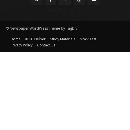
© Newspaper WordPress Theme by TagDiv
Home
KPSC Helper
Study Materials
Mock Test
Privacy Policy
Contact Us