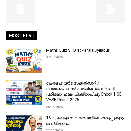
MOST READ
Maths Quiz STD 4 : Kerala Syllabus
07/08/2026
കേരള ഹയർസെക്കൻഡറി /
വൊക്കേഷണൽ ഹയർസെക്കൻഡറി
പരീക്ഷാ ഫലം പ്രഖ്യാപിച്ചു. Check HSE,
VHSE Result 2026
26/05/2026
16-ാം കേരള നിയമസഭയിലെ വകുപ്പുകളും
മന്ത്രിമാരും
20/05/2026