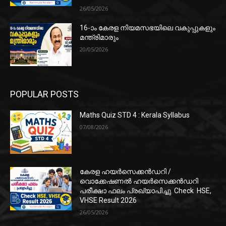
26/05/2026
16-ാം കേരള നിയമസഭയിലെ വകുപ്പുകളും
മന്ത്രിമാരും
20/05/2026
POPULAR POSTS
Maths Quiz STD 4 : Kerala Syllabus
07/08/2026
കേരള ഹയർസെക്കൻഡറി /
വൊക്കേഷണൽ ഹയർസെക്കൻഡറി
പരീക്ഷാ ഫലം പ്രഖ്യാപിച്ചു. Check HSE,
VHSE Result 2026
26/05/2026