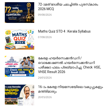
72-ാമത് ദേശീയ ചലച്ചിത്ര പുരസ്‌കാരം
2026 MCQ
09/08/2026
Maths Quiz STD 4 : Kerala Syllabus
07/08/2026
കേരള ഹയർസെക്കൻഡറി /
വൊക്കേഷണൽ ഹയർസെക്കൻഡറി
പരീക്ഷാ ഫലം പ്രഖ്യാപിച്ചു. Check HSE,
VHSE Result 2026
26/05/2026
16-ാം കേരള നിയമസഭയിലെ വകുപ്പുകളും
മന്ത്രിമാരും
20/05/2026