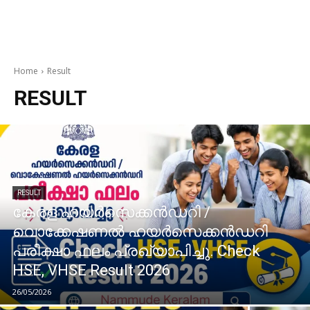
Home
Result
RESULT
RESULT
കേരള ഹയർസെക്കൻഡറി /
വൊക്കേഷണൽ ഹയർസെക്കൻഡറി
പരീക്ഷാ ഫലം പ്രഖ്യാപിച്ചു. Check
HSE, VHSE Result 2026
26/05/2026