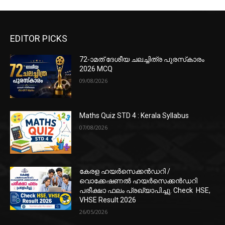
EDITOR PICKS
72-ാമത് ദേശീയ ചലച്ചിത്ര പുരസ്‌കാരം
2026 MCQ
09/08/2026
Maths Quiz STD 4 : Kerala Syllabus
07/08/2026
കേരള ഹയർസെക്കൻഡറി /
വൊക്കേഷണൽ ഹയർസെക്കൻഡറി
പരീക്ഷാ ഫലം പ്രഖ്യാപിച്ചു. Check HSE,
VHSE Result 2026
26/05/2026